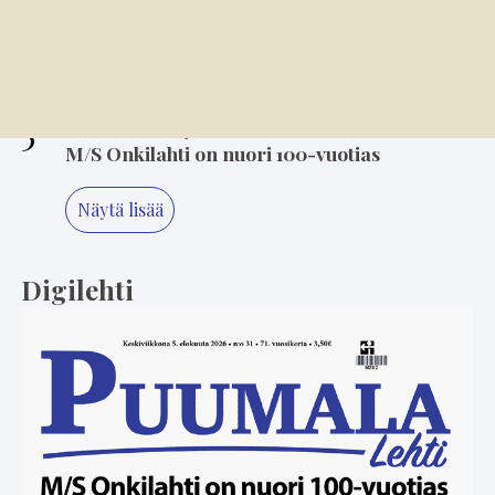
4
7.8. 8.00
Kansallispuvun tuuletus on arvonanto
perinteille
5
6.8. 8.00
M/S Onkilahti on nuori 100-vuotias
Näytä lisää
Digilehti