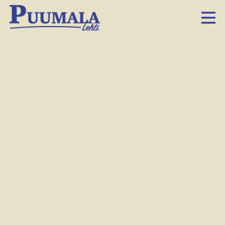
Jyrki Kalenius toimii kahdeksatta kesää
Liehtalanniemen museon pehtoorina. Kuvassa
Kaleniuksella mukana Liehtalan Jallun vanhat