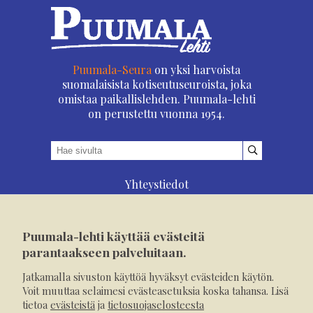
Puumala-Seura
on yksi harvoista
suomalaisista kotiseutuseuroista, joka
omistaa paikallislehden. Puumala-lehti
on perustettu vuonna 1954.
Yhteystiedot
Asioi verkossa
Osoitteenmuutos
Puumala-lehti käyttää evästeitä
Ilmoita verkossa
parantaakseen palveluitaan.
Tilaa tästä
Jatkamalla sivuston käyttöä hyväksyt evästeiden käytön.
Evästeet
Voit muuttaa selaimesi evästeasetuksia koska tahansa. Lisä
tietoa
evästeistä
ja
tietosuojaselosteesta
Tietosuojaseloste