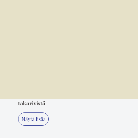
M/S Onkilahti on nuori 100-vuotias
3
6.8. 14.00
Mielikuvitus on keittiön kulmakivi
4
5.8. 14.00
"Älä koskaan lopeta, Minna" – 80-luvun
suosikki Minna Ikonen nauttii taas
keikkailusta
5
3.8. 11.20
Suosikkiartisteja seurataan eturivistä, tyyliä
takarivistä
Näytä lisää