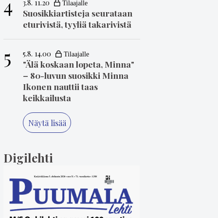
4
3.8. 11.20
Suosikkiartisteja seurataan
eturivistä, tyyliä takarivistä
5
5.8. 14.00
"Älä koskaan lopeta, Minna"
– 80-luvun suosikki Minna
Ikonen nauttii taas
keikkailusta
Näytä lisää
Digilehti