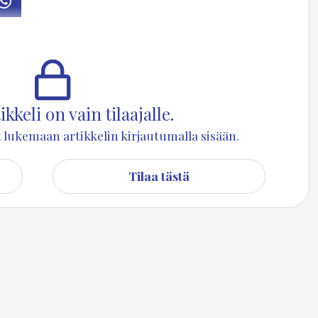
osti
Whatsapp
yn­nis­tää Kuo­rek­sen­nie­mi–Sa­han­lah­ti-ase­ma­kaa­van muu­tok­sen
kkeli on vain tilaajalle.
set lukemaan artikkelin kirjautumalla sisään.
Tilaa tästä