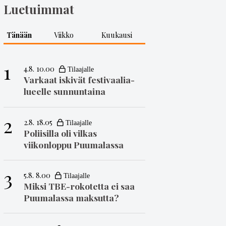
Luetuimmat
Tänään
Viikko
Kuukausi
1
4.8. 10.00
Varkaat iskivät festivaa­li­a­
lueelle sunnuntaina
2
2.8. 18.05
Poliisilla oli vilkas
viikonloppu Puumalassa
3
5.8. 8.00
Miksi TBE-rokotetta ei saa
Puumalassa maksutta?