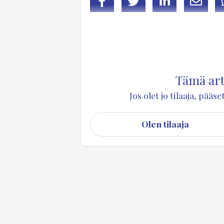
Facebook
Twitter
LinkedIn
Sähköp
Puu­ma­lan kun­nan­hal­li­tus on päät­tä­nyt kä
Lot­ja­nie­men alu­eel­la.
Tämä arti
Jos olet jo tilaaja, pää
Olen tilaaja