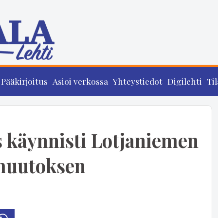
Pääkirjoitus
Asioi verkossa
Yhteystiedot
Digilehti
Til
 käynnisti Lotjaniemen
muutoksen