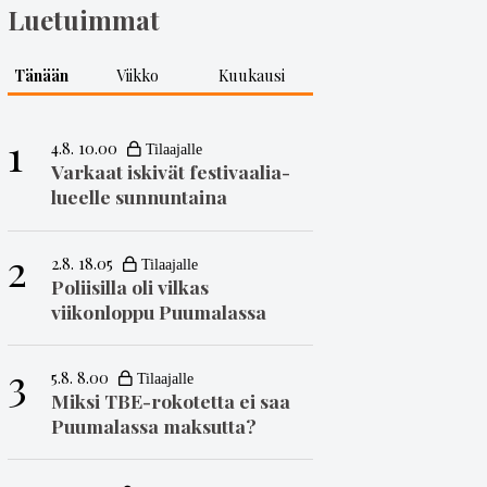
Luetuimmat
Tänään
Viikko
Kuukausi
1
4.8. 10.00
Varkaat iskivät festivaa­li­a­
lueelle sunnuntaina
2
2.8. 18.05
Poliisilla oli vilkas
viikonloppu Puumalassa
3
5.8. 8.00
Miksi TBE-rokotetta ei saa
Puumalassa maksutta?