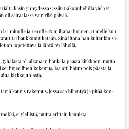
­al­ta kä­sin yh­tey­des­sä Os­siin nä­kö­pu­he­lul­la vie­lä vii­
oli sai­raa­las­sa vain vii­si päi­vää.
n isä mi­nul­le ja Ee­rol­le. Niin iha­na ih­mi­nen. Hä­nel­le kuu­
­ta­nut tai hauk­ku­nut ke­tään. Sinä il­ta­na hän kui­ten­kin sa­
t on lo­pe­tet­ta­va ja läh­tö on lä­hel­lä.
­tä Ry­hä­läs­tä oli ai­ka­naan han­ka­la pääs­tä kirk­koon, mut­ta
se ih­meel­li­nen ko­ke­mus. Isä ot­ti ha­tun pois pääs­tä ja
ai­na kirk­ko­juh­las­ta.
yy tämä kau­nis ra­ken­nus, jos­sa saa hil­jen­tyä ja pi­tää kon­
a mök­ki, ei ylel­lis­tä, mut­ta erit­täin kau­nis­ta.