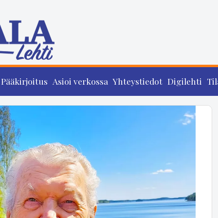
Pääkirjoitus
Asioi verkossa
Yhteystiedot
Digilehti
Til