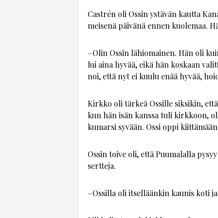
Castrén oli Os­sin ys­tä­vän kaut­ta Ka­na­ri
mei­se­nä päi­vä­nä en­nen kuo­le­maa. Hän 
– Olin Os­sin lä­hi­o­mai­nen. Hän oli kui
lui ai­na hy­vää, ei­kä hän kos­kaan va­lit
noi, et­tä nyt ei kuu­lu enää hy­vää, hoi­do
Kirk­ko oli tär­keä Os­sil­le sik­si­kin, et
kun hän isän kans­sa tuli kirk­koon, oli 
ku­mar­si sy­vään. Os­si op­pi kiit­tä­mään 
Os­sin toi­ve oli, et­tä Puu­ma­lal­la py­s
sert­te­ja.
– Os­sil­la oli it­sel­lään­kin kau­nis koti j