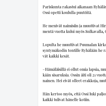
Pa­ris­kun­ta ra­kas­tui ai­ka­naan Ry­hä­lä
Os­si opet­ti kou­lul­la puu­töi­tä.
He me­ni­vät nai­mi­siin ja muut­ti­vat Hir­
men­tä vuot­ta ku­lui myös Sul­ka­val­la, Os
Lo­pul­ta he muut­ti­vat Puu­ma­lan kir­kon­
syn­ty­mä­ko­din ton­til­le Ry­hä­lään he 
vät kaik­ki ke­sät.
– Hä­mä­läi­sil­lä ei ol­lut omia lap­sia, mu
kään si­sa­ruk­sia. Os­sin äi­ti oli 21 vuot­
nai­nen. Hei ei­vät ol­leet erak­ko­ja, mu
Hän ker­too myös, et­tä Os­si luki pal­jo
kaik­ki tu­li­vat hä­nel­le ko­tiin.