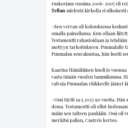
rus­kor­jaus vuo­si­na 2006–2007 eli rei­l
Tel­lan
mie­les­tä kir­kol­la ei ul­koi­ses­ti
– Sen ver­ran oli ko­kouk­ses­sa kes­kus­te­
omal­la pai­nol­lan­sa. Kun ol­laan lii­tyt­t
Tes­ta­ment­ti ra­has­toi­daan ja teh­dään 
met­tyyn tar­koi­tuk­seen. Puu­ma­lal­le täm
Puu­ma­lan seu­ra­kun­taa, hän luot­ti seu
Kaa­ri­na Hä­mä­läi­nen kuo­li jo vuon­na 20
vas­ta tä­män vuo­den tam­mi­kuus­sa. Hän
val­vo­ja Puu­ma­lan eläk­keel­le jää­nyt 
– Os­si täyt­ti 19.5.2023 90 vuot­ta. Hän soi
des­sa. Tes­ta­ment­ti oli ol­lut tie­dos­s
mään sen tal­teen pank­kiin. Os­si oli vuo­
mer­kit­si pal­jon, Castrén ker­too.