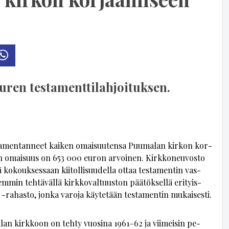
osti
Whatsapp
en testament­ti­lah­joi­tuksen.
­ta­men­tan­neet kai­ken omai­suu­ten­sa Puu­ma­lan kir­kon kor­
aan omai­suus on 653 000 eu­ron ar­voi­nen. Kirk­ko­neu­vos­to
­sä ko­kouk­ses­saan kii­tol­li­suu­del­la ot­taa tes­ta­men­tin vas­
­min teh­tä­väl­lä kirk­ko­val­tuus­ton pää­tök­sel­lä eri­tyis­
 -ra­has­to, jon­ka va­ro­ja käy­te­tään tes­ta­men­tin mu­kai­ses­ti.
­lan kirk­koon on teh­ty vuo­si­na 1961–62 ja vii­mei­sin pe­