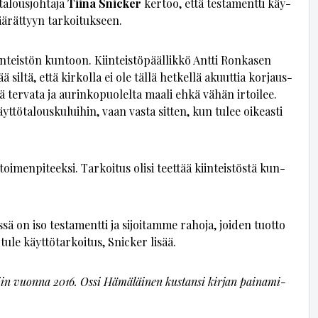
a­lous­joh­ta­ja
Tii­na Snic­ker
ker­too, et­tä tes­ta­ment­ti käy­
ää­rät­tyyn tar­koi­tuk­seen.
n­teis­tön kun­toon. Kiin­teis­tö­pääl­lik­kö Ant­ti Ron­ka­sen
ä sil­tä, et­tä kir­kol­la ei ole täl­lä het­kel­lä akuut­tia kor­jaus­
­lä ter­va­ta ja au­rin­ko­puo­lel­ta maa­li eh­kä vä­hän ir­toi­lee.
t­tö­ta­lous­ku­lui­hin, vaan vas­ta sit­ten, kun tu­lee oi­ke­as­ti
i­men­pi­teek­si. Tar­koi­tus oli­si teet­tää kiin­teis­tös­tä kun­
­sä on iso tes­ta­ment­ti ja si­joi­tam­me ra­ho­ja, joi­den tuot­to
ule käyt­tö­tar­koi­tus, Snic­ker li­sää.
­tiin vuon­na 2016. Os­si Hä­mä­läi­nen kus­tan­si kir­jan pai­na­mi­