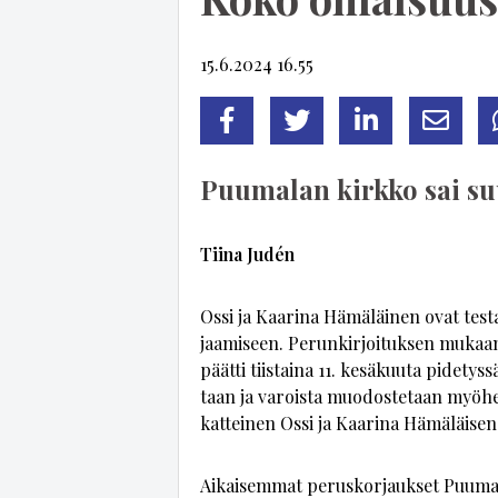
15.6.2024 16.55
Facebook
Twitter
LinkedIn
Sähköp
Puumalan kirkko sai suur
Tii­na Judén
Os­si ja Kaa­ri­na Hä­mä­läi­nen ovat tes
jaa­mi­seen. Pe­run­kir­joi­tuk­sen mu­k
päät­ti tiis­tai­na 11. ke­sä­kuu­ta pi­de­tys
taan ja va­rois­ta muo­dos­te­taan myö­hem
kat­tei­nen Os­si ja Kaa­ri­na Hä­mä­läi­sen
Ai­kai­sem­mat pe­rus­kor­jauk­set Puu­ma