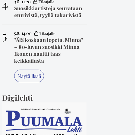
4
3.8. 11.20
Suosikkiartisteja seurataan
eturivistä, tyyliä takarivistä
5
5.8. 14.00
"Älä koskaan lopeta, Minna"
– 80-luvun suosikki Minna
Ikonen nauttii taas
keikkailusta
Näytä lisää
Digilehti