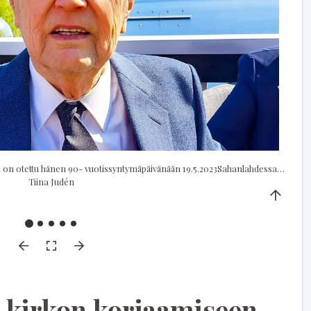
Ossi Hämäläinen kuoli 20.12.20023. Tämä kuva on otettu hänen 90- vuotissyntymäpäivänään 19.5.2023Sahanlahdessa, jossa hän soitti vielä itse haitaria.
Tiina Judén
 kirkon korjaamiseen