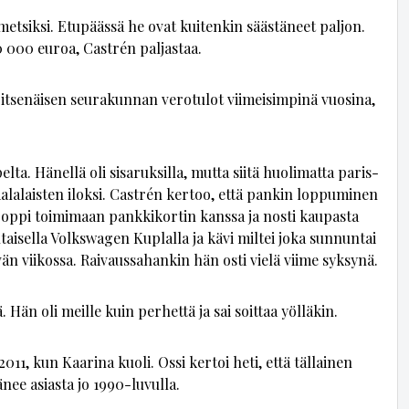
­met­sik­si. Etu­pääs­sä he ovat kui­ten­kin sääs­tä­neet pal­jon.
400 000 eu­roa, Castrén pal­jas­taa.
­näi­sen seu­ra­kun­nan ve­ro­tu­lot vii­mei­sim­pi­nä vuo­si­na,
­ta. Hä­nel­lä oli si­sa­ruk­sil­la, mut­ta sii­tä huo­li­mat­ta pa­ris­
ma­la­lais­ten ilok­si. Castrén ker­too, et­tä pan­kin lop­pu­mi­nen
 op­pi toi­mi­maan pank­ki­kor­tin kans­sa ja nos­ti kau­pas­ta
l­tai­sel­la Volks­wa­gen Kup­lal­la ja kävi mil­tei joka sun­nun­tai
vän vii­kos­sa. Rai­vaus­sa­han­kin hän os­ti vie­lä vii­me syk­sy­nä.
t­tä. Hän oli meil­le kuin per­het­tä ja sai soit­taa yöl­lä­kin.
2011, kun Kaa­ri­na kuo­li. Os­si ker­toi heti, et­tä täl­lai­nen
ä­nee asi­as­ta jo 1990-lu­vul­la.