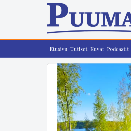
Etusivu
Uutiset
Kuvat
Podcastit