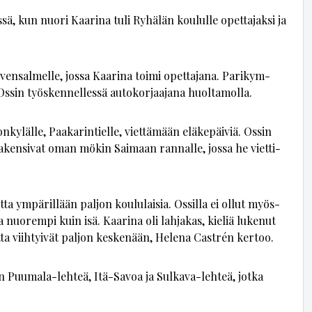
s­sä, kun nuo­ri Kaa­ri­na tuli Ry­hä­län kou­lul­le opet­ta­jak­si ja
ven­sal­mel­le, jos­sa Kaa­ri­na toi­mi opet­ta­ja­na. Pa­ri­kym­
­sin työs­ken­nel­les­sä au­to­kor­jaa­ja­na huol­ta­mol­la.
ky­läl­le, Paa­ka­rin­tiel­le, viet­tä­mään elä­ke­päi­viä. Os­sin
ra­ken­si­vat oman mö­kin Sai­maan ran­nal­le, jos­sa he viet­ti­
t­ta ym­pä­ril­lään pal­jon kou­lu­lai­sia. Os­sil­la ei ol­lut myös­
ta nuo­rem­pi kuin isä. Kaa­ri­na oli lah­ja­kas, kie­liä lu­ke­nut
t­ta viih­tyi­vät pal­jon kes­ke­nään, He­le­na Castrén ker­too.
n Puu­ma­la-leh­teä, Itä-Sa­voa ja Sul­ka­va-leh­teä, jot­ka