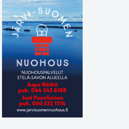
Puumalan kirkko on tällä hetkellä hyvässä 
Tiina Judén