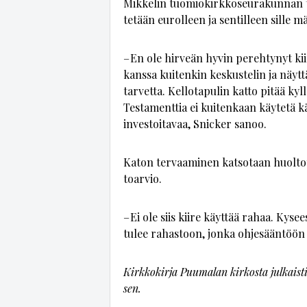
Mik­ke­lin tuo­mi­o­kirk­ko­seu­ra­kun­nan t
te­tään eu­rol­leen ja sen­til­leen sil­le m
– En ole hir­ve­än hy­vin pe­reh­ty­nyt kii
kans­sa kui­ten­kin kes­kus­te­lin ja näyt­tä
tar­vet­ta. Kel­lo­ta­pu­lin kat­to pi­tää kyl
Tes­ta­ment­tia ei kui­ten­kaan käy­te­tä käy
in­ves­toi­ta­vaa, Snic­ker sa­noo.
Ka­ton ter­vaa­mi­nen kat­so­taan huol­to­to
to­ar­vio.
– Ei ole siis kii­re käyt­tää ra­haa. Ky­sees
tu­lee ra­has­toon, jon­ka oh­je­sään­töön t
Kirk­ko­kir­ja Puu­ma­lan kir­kos­ta jul­kais
sen.