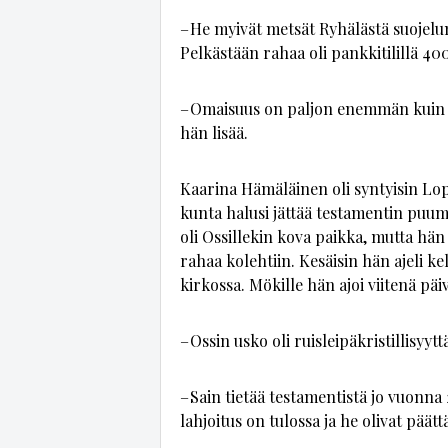
– He myi­vät met­sät Ry­hä­läs­tä suo­je­lu
Pel­käs­tään ra­haa oli pank­ki­ti­lil­lä 
– Omai­suus on pal­jon enem­män kuin it­se
hän li­sää.
Kaa­ri­na Hä­mä­läi­nen oli syn­tyi­sin Lo­pel
kun­ta ha­lu­si jät­tää tes­ta­men­tin puu­
oli Os­sil­le­kin kova paik­ka, mut­ta hän
ra­haa ko­leh­tiin. Ke­säi­sin hän aje­li ke
kir­kos­sa. Mö­kil­le hän ajoi vii­te­nä päi­
– Os­sin us­ko oli ruis­lei­päk­ris­til­li­syy
– Sain tie­tää tes­ta­men­tis­tä jo vuon­na 
lah­joi­tus on tu­los­sa ja he oli­vat päät­t