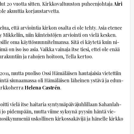
ut 20 vuot­ta sit­ten. Kirk­ko­val­tuus­ton pu­heen­joh­ta­ja
Ai­ri
 ole akuut­tia kor­jaus­tar­vet­ta.
lua, et­tä ar­vi­oin­tia kir­kon osal­ta ei ole teh­ty. Asia ete­nee
y Mik­ke­liin, niin kiin­teis­tö­jen ar­vi­oin­ti on vie­lä kes­ken.
sil­le oma käyt­tö­suun­ni­tel­man­sa. Sitä ei käy­te­tä kuin ni­
ä on iso iso asia. Vaik­ka vai­na­ja it­se tie­si, et­tei ole enää
­ra­kun­tiin ja ra­ho­jen hoi­toon, Tel­la ker­too.
11, mut­ta puo­li­so Os­si Hä­mä­läi­sen hau­ta­jai­sia vie­tet­tiin
­tä siu­naa­mas­sa oli Hä­mä­läi­sen lä­hei­nen ys­tä­vä ja edun­
kirk­ko­her­ra
He­le­na Castrén
.
t­ti vie­lä it­se hai­ta­ria syn­ty­mä­päi­vä­juh­lil­laan Sa­han­lah­
a­ni jo pi­dem­pään, mut­ta vii­me syk­sy­nä pyy­sin hän­tä vie­
si­kym­me­niä us­kol­li­nen kir­kos­sa­kä­vi­jä ja hä­nel­le kirk­ko