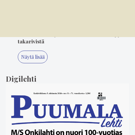
suosikki Minna Ikonen nauttii taas
keikkailusta
5
3.8. 11.20
Suosikkiartisteja seurataan eturivistä, tyyliä
takarivistä
Näytä lisää
Digilehti