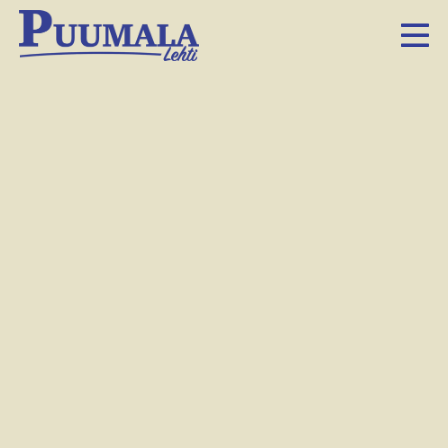
Katso video: Seniorit
yleisurheilevat