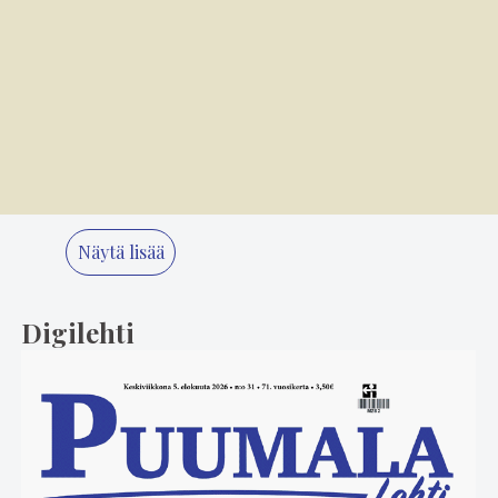
4
5.8. 14.00
"Älä koskaan lopeta, Minna" – 80-luvun
suosikki Minna Ikonen nauttii taas
keikkailusta
5
2.8. 18.05
Poliisilla oli vilkas viikonloppu Puumalassa
Näytä lisää
Digilehti