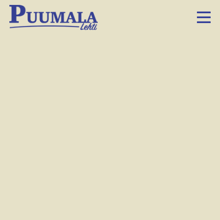
Katso video: Joulupukki
kävi Kokkosten