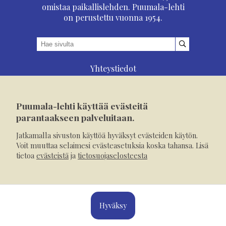
omistaa paikallislehden. Puumala-lehti
on perustettu vuonna 1954.
Yhteystiedot
Asioi verkossa
Osoitteenmuutos
Puumala-lehti käyttää evästeitä
Ilmoita verkossa
parantaakseen palveluitaan.
Tilaa tästä
Jatkamalla sivuston käyttöä hyväksyt evästeiden käytön.
Evästeet
Voit muuttaa selaimesi evästeasetuksia koska tahansa. Lisä
tietoa
evästeistä
ja
tietosuojaselosteesta
Tietosuojaseloste
Mediakortti
Hyväksy