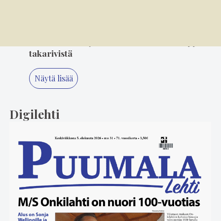
keikkailusta
5
3.8. 11.20
Suosikkiartisteja seurataan eturivistä, tyyliä
takarivistä
Näytä lisää
Digilehti