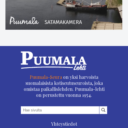
Puumala-Seura
on yksi harvoista
suomalaisista kotiseutuseuroista, joka
omistaa paikallislehden. Puumala-lehti
on perustettu vuonna 1954.
Yhteystiedot