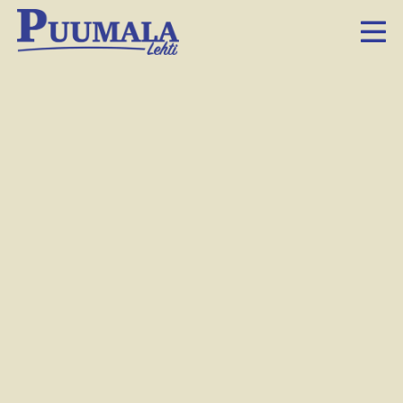
Hirsisaunan rakennustyömaa kuvattuna vuosi sitten.
Hanna-Mari Tyrväinen