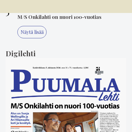
5
6.8. 8.00
M/S Onkilahti on nuori 100-vuotias
Näytä lisää
Digilehti