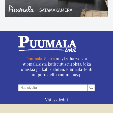
Puumala-Seura
on yksi harvoista
suomalaisista kotiseutuseuroista, joka
omistaa paikallislehden. Puumala-lehti
on perustettu vuonna 1954.
Yhteystiedot
Asioi verkossa