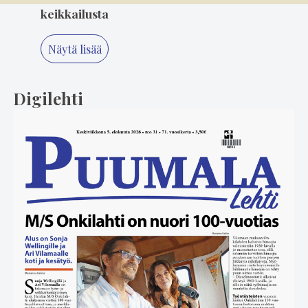
keikkailusta
Näytä lisää
Digilehti