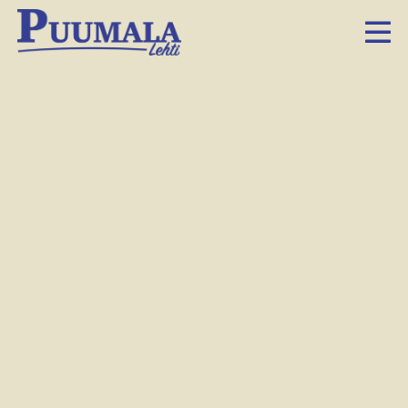
Timo Koskisen mielestä sananvapautta ei pitäisi rajoittaa.
Tiina Judén