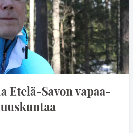
aa Etelä-Savon vapaa-
­tuus­kuntaa