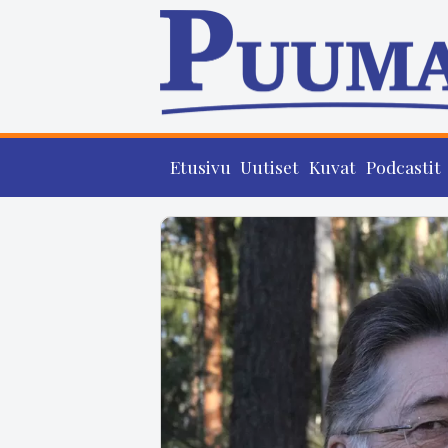
Etusivu
Uutiset
Kuvat
Podcastit