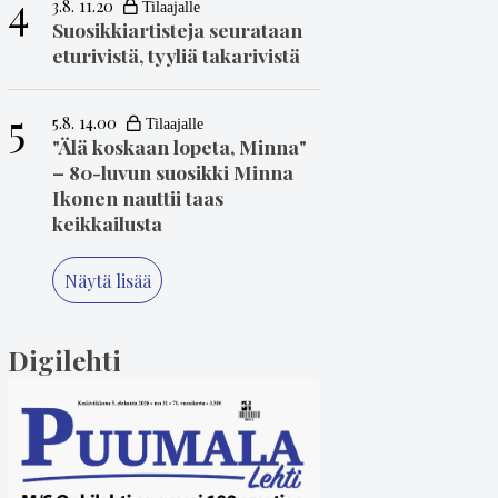
4
3.8. 11.20
Suosikkiartisteja seurataan
eturivistä, tyyliä takarivistä
5
5.8. 14.00
"Älä koskaan lopeta, Minna"
– 80-luvun suosikki Minna
Ikonen nauttii taas
keikkailusta
Näytä lisää
Digilehti