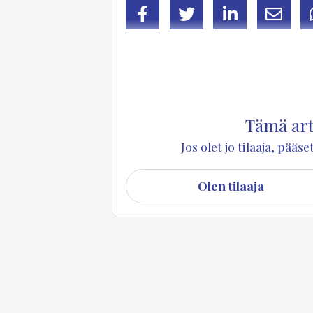
Facebook
Twitter
LinkedIn
Sähköp
Leh­dis­tö­neu­vos
Ilk­ka Juva
on va­lit­tu Puu
Hän toi­mii sa­mal­la koko val­tuus­kun­nan uu­t
Tämä arti
Jos olet jo tilaaja, pää
Olen tilaaja