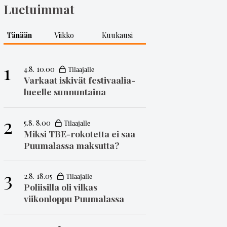
Luetuimmat
Tänään
Viikko
Kuukausi
1
4.8. 10.00
Varkaat iskivät festivaa­li­a­
lueelle sunnuntaina
2
5.8. 8.00
Miksi TBE-rokotetta ei saa
Puumalassa maksutta?
3
2.8. 18.05
Poliisilla oli vilkas
viikonloppu Puumalassa