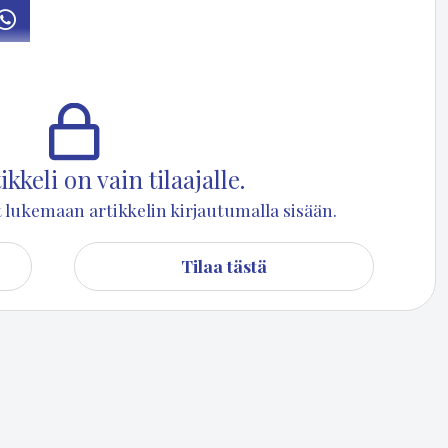
osti
Whatsapp
­ma­lan kun­nan edus­ta­jak­si Ete­lä-Sa­von va­paa-aja­val­tuus­kun­taan.
e­na pu­heen­joh­ta­ja­na.
kkeli on vain tilaajalle.
set lukemaan artikkelin kirjautumalla sisään.
Tilaa tästä