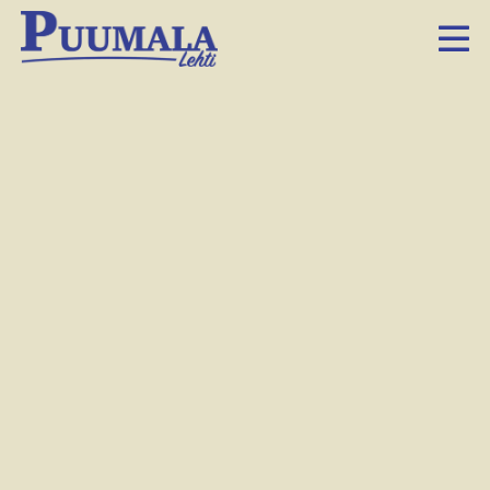
Palokunta sammuttaa 8-metristä huvivenettä
Puumalan satamassa.