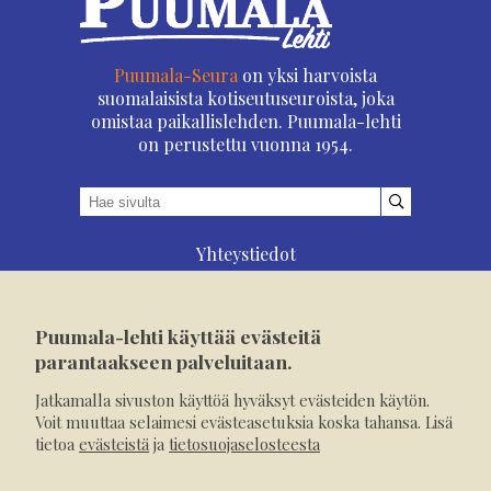
Puumala-Seura
on yksi harvoista
suomalaisista kotiseutuseuroista, joka
omistaa paikallislehden. Puumala-lehti
on perustettu vuonna 1954.
Yhteystiedot
Asioi verkossa
Osoitteenmuutos
Puumala-lehti käyttää evästeitä
Ilmoita verkossa
parantaakseen palveluitaan.
Tilaa tästä
Jatkamalla sivuston käyttöä hyväksyt evästeiden käytön.
Evästeet
Voit muuttaa selaimesi evästeasetuksia koska tahansa. Lisä
tietoa
evästeistä
ja
tietosuojaselosteesta
Tietosuojaseloste
Mediakortti