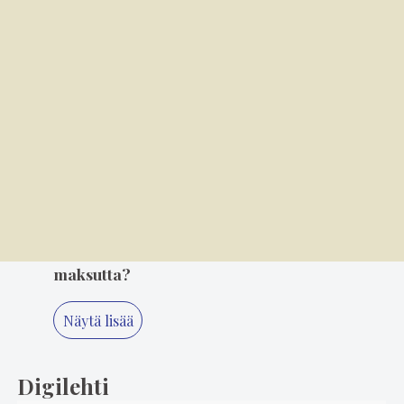
3
7.8. 14.00
Rytmi, rohkeus ja riemu löysivät tiensä
tanssisaliin
4
7.8. 8.00
Kansallispuvun tuuletus on arvonanto
perinteille
5
5.8. 8.00
Miksi TBE-rokotetta ei saa Puumalassa
maksutta?
Näytä lisää
Digilehti