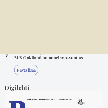
3
6.8. 14.00
Mielikuvitus on keittiön kulmakivi
4
7.8. 8.00
Kansallispuvun tuuletus on arvonanto
perinteille
5
6.8. 8.00
M/S Onkilahti on nuori 100-vuotias
Näytä lisää
Digilehti