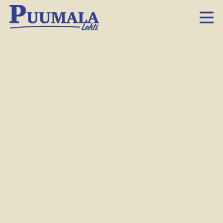
Mikko Valtonen tarttui haasteeseen toimituksen
takapihalla.
Marianna Kalske