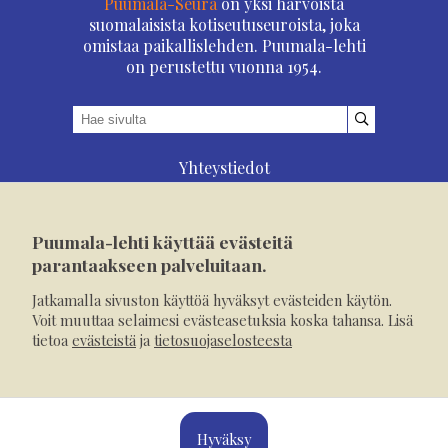
Puumala-Seura
on yksi harvoista
suomalaisista kotiseutuseuroista, joka
omistaa paikallislehden. Puumala-lehti
on perustettu vuonna 1954.
Yhteystiedot
Asioi verkossa
Osoitteenmuutos
Puumala-lehti käyttää evästeitä
Ilmoita verkossa
parantaakseen palveluitaan.
Tilaa tästä
Jatkamalla sivuston käyttöä hyväksyt evästeiden käytön.
Evästeet
Voit muuttaa selaimesi evästeasetuksia koska tahansa. Lisä
tietoa
evästeistä
ja
tietosuojaselosteesta
Tietosuojaseloste
Mediakortti
Hyväksy