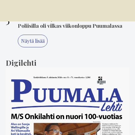
keikkailusta
5
2.8. 18.05
Poliisilla oli vilkas viikonloppu Puumalassa
Näytä lisää
Digilehti