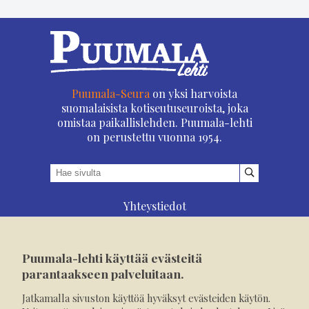
Puumala-Seura
on yksi harvoista
suomalaisista kotiseutuseuroista, joka
omistaa paikallislehden. Puumala-lehti
on perustettu vuonna 1954.
Yhteystiedot
Asioi verkossa
Osoitteenmuutos
Puumala-lehti käyttää evästeitä
Ilmoita verkossa
parantaakseen palveluitaan.
Tilaa tästä
Jatkamalla sivuston käyttöä hyväksyt evästeiden käytön.