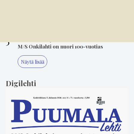
4
7.8. 8.00
Kansallispuvun tuuletus on arvonanto
perinteille
5
6.8. 8.00
M/S Onkilahti on nuori 100-vuotias
Näytä lisää
Digilehti