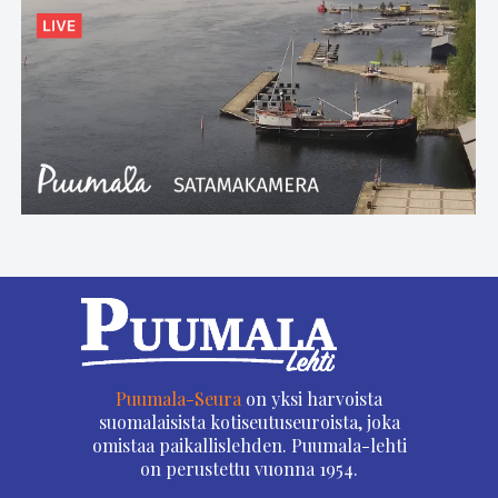
Puumala-Seura
on yksi harvoista
suomalaisista kotiseutuseuroista, joka
omistaa paikallislehden. Puumala-lehti
on perustettu vuonna 1954.