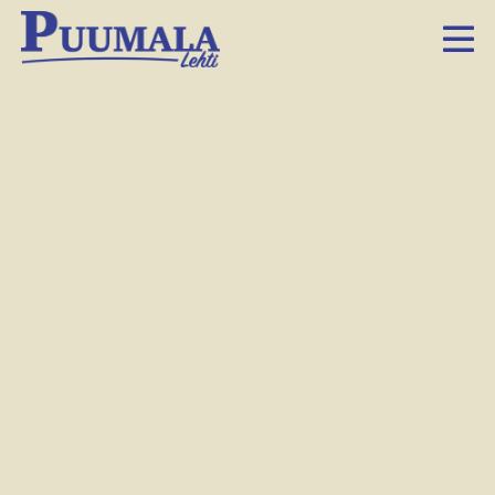
Tiina
Judén