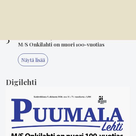
4
6.8. 14.00
Mielikuvitus on keittiön kulmakivi
5
6.8. 8.00
M/S Onkilahti on nuori 100-vuotias
Näytä lisää
Digilehti