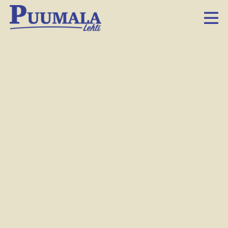
Hyvää Sanoma­leh­ti­
viikkoa!
5.2.2020 10.23
Facebook
Twitter
LinkedIn
Sähköposti
Whatsapp
Suo­mes­sa on teh­ty Sa­no­ma­leh­ti ope­tuk­ses­sa -kas­va­tus­ta jo
56 vuot­ta. Täl­lä vii­kol­la vie­te­tään Sa­no­ma­leh­tien Lii­ton
jär­jes­tä­mää val­ta­kun­nal­lis­ta Sa­no­ma­leh­ti­viik­koa kou­luis­sa.
Puu­ma­la-leh­ti on huo­mi­oi­nut kou­lu­jen sa­no­ma­leh­ti­vii­kon
pyy­tä­mäl­lä lap­sil­ta ky­sy­myk­siä ai­heis­ta, jois­ta he ha­lu­ai­si­
vat lu­kea pai­kal­lis­leh­des­tä. Niin­pä tä­nään moni uu­ti­nen on