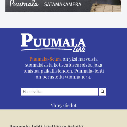
Puumala-Seura
on yksi harvoista
suomalaisista kotiseutuseuroista, joka
omistaa paikallislehden. Puumala-lehti
on perustettu vuonna 1954.
Yhteystiedot
Asioi verkossa
Osoitteenmuutos
Puumala-lehti käyttää evästeitä