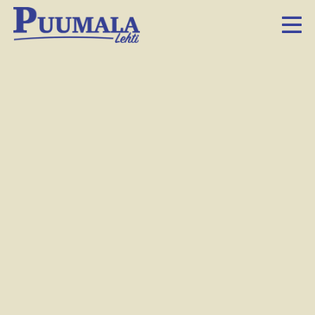
Tiina
Judén