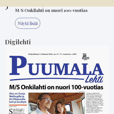
5
6.8. 8.00
M/S Onkilahti on nuori 100-vuotias
Näytä lisää
Digilehti