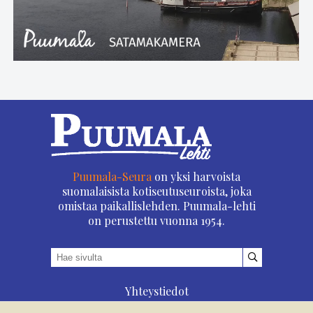
Puumala-Seura
on yksi harvoista
suomalaisista kotiseutuseuroista, joka
omistaa paikallislehden. Puumala-lehti
on perustettu vuonna 1954.
Yhteystiedot
Asioi verkossa