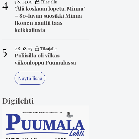
4
5.8. 14.00
"Älä koskaan lopeta, Minna"
– 80-luvun suosikki Minna
Ikonen nauttii taas
keikkailusta
5
2.8. 18.05
Poliisilla oli vilkas
viikonloppu Puumalassa
Näytä lisää
Digilehti