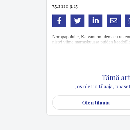
7.5.2020 9.25
Facebook
Twitter
LinkedIn
Sähköp
Norp­pa­po­lul­le, Kai­van­non nie­meen ra­ken­n
nis­tyi vii­me mar­ras­kuus­sa pui­den kaa­doil­la, 
näyt­tä­vä hir­si­ra­ken­nus ko­mei­lee viis­tos­sa 
ja te­ras­si­lau­doi­tus­ta.
Tämä arti
Jos olet jo tilaaja, pää
Olen tilaaja