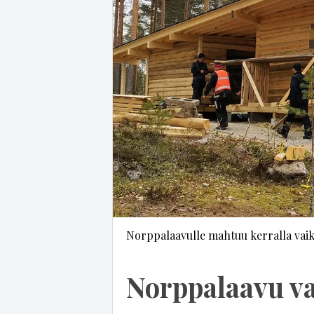
Norppalaavulle mahtuu kerralla vaik
Norppalaavu v