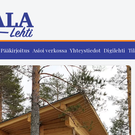
Pääkirjoitus
Asioi verkossa
Yhteystiedot
Digilehti
Til