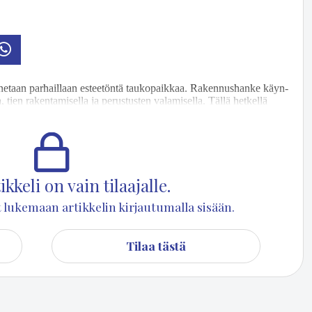
osti
Whatsapp
e­taan par­hail­laan es­tee­tön­tä tau­ko­paik­kaa. Ra­ken­nus­han­ke käyn­
tien ra­ken­ta­mi­sel­la ja pe­rus­tus­ten va­la­mi­sel­la. Täl­lä het­kel­lä
har­ja­kor­keu­des­saan huo­pa­kat­to pääl­lä ja laa­vul­le teh­dään lat­ti­oi­ta
kkeli on vain tilaajalle.
set lukemaan artikkelin kirjautumalla sisään.
Tilaa tästä