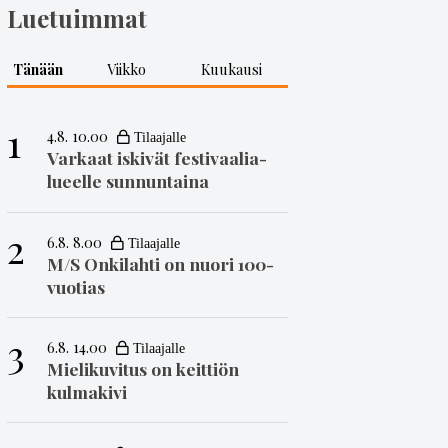
Luetuimmat
Tänään
Viikko
Kuukausi
1
4.8. 10.00
Varkaat iskivät festivaa­li­a­
lueelle sunnuntaina
2
6.8. 8.00
M/S Onkilahti on nuori 100-
vuotias
3
6.8. 14.00
Mielikuvitus on keittiön
kulmakivi